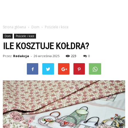
Strona główna
Dom
Pościele i koce
Dom
Pościele i koce
ILE KOSZTUJE KOŁDRA?
Przez
Redakcja
-
26 września 2025
223
0