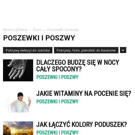
Strona główna
Dom
Poszewki i poszwy
POSZEWKI I POSZWY
Pokrywy (włazy) do szamba
Pokrywy, folie, plandeki do basenów
DLACZEGO BUDZĘ SIĘ W NOCY
CAŁY SPOCONY?
POSZEWKI I POSZWY
JAKIE WITAMINY NA POCENIE SIĘ?
POSZEWKI I POSZWY
JAK ŁĄCZYĆ KOLORY PODUSZEK?
POSZEWKI I POSZWY