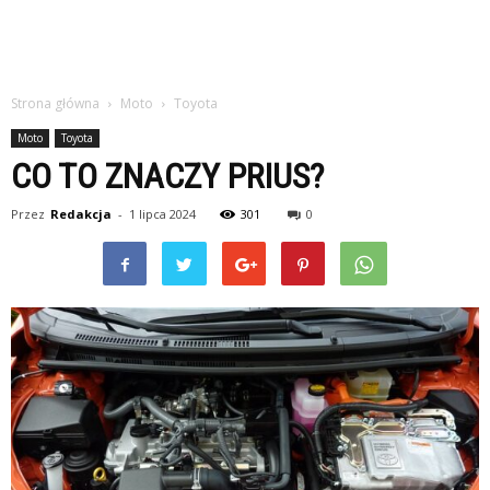
Strona główna
Moto
Toyota
Moto
Toyota
CO TO ZNACZY PRIUS?
Przez
Redakcja
-
1 lipca 2024
301
0