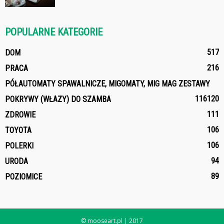
POPULARNE KATEGORIE
517
DOM
216
PRACA
PÓŁAUTOMATY SPAWALNICZE, MIGOMATY, MIG MAG ZESTAWY
116
120
POKRYWY (WŁAZY) DO SZAMBA
111
ZDROWIE
106
TOYOTA
106
POLERKI
94
URODA
89
POZIOMICE
© mooseart.pl | 2017