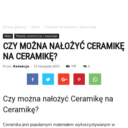
Strona główna
Moto
Powłoki ceramiczne i kwarcowe
Moto
Powłoki ceramiczne i kwarcowe
CZY MOŻNA NAŁOŻYĆ CERAMIKĘ
NA CERAMIKĘ?
Przez
Redakcja
-
12 listopada 2025
171
0
Czy można nałożyć Ceramikę na
Ceramikę?
Ceramika jest popularnym materiałem wykorzystywanym w