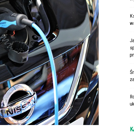
Ks
w
J
sp
p
Śr
za
R
uk
K