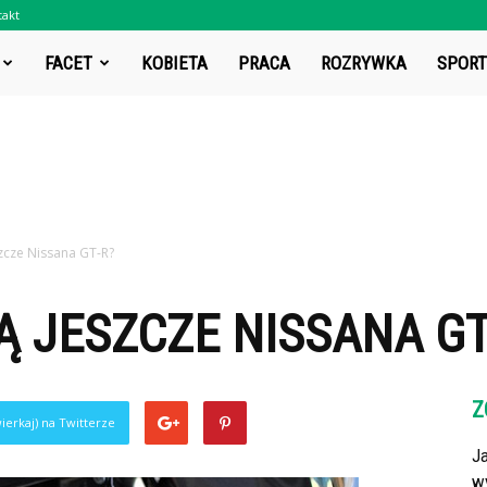
takt
t.pl
FACET
KOBIETA
PRACA
ROZRYWKA
SPORT
zcze Nissana GT-R?
 JESZCZE NISSANA GT
Z
ierkaj) na Twitterze
J
w