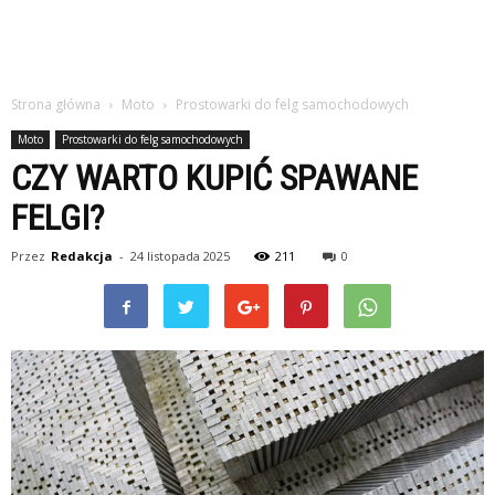
Strona główna
Moto
Prostowarki do felg samochodowych
Moto
Prostowarki do felg samochodowych
CZY WARTO KUPIĆ SPAWANE
FELGI?
Przez
Redakcja
-
24 listopada 2025
211
0