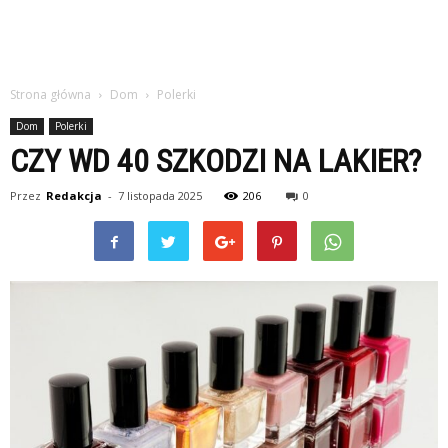
Strona główna
Dom
Polerki
Dom
Polerki
CZY WD 40 SZKODZI NA LAKIER?
Przez
Redakcja
-
7 listopada 2025
206
0