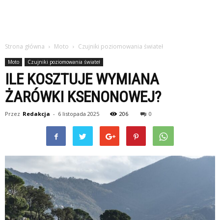
Strona główna
Moto
Czujniki poziomowania świateł
Moto
Czujniki poziomowania świateł
ILE KOSZTUJE WYMIANA
ŻARÓWKI KSENONOWEJ?
Przez
Redakcja
-
6 listopada 2025
206
0