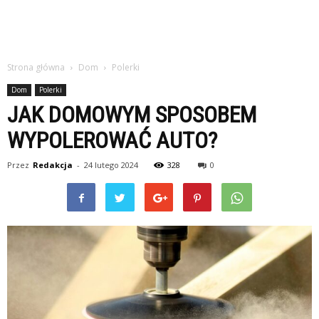
Strona główna
Dom
Polerki
Dom
Polerki
JAK DOMOWYM SPOSOBEM
WYPOLEROWAĆ AUTO?
Przez
Redakcja
-
24 lutego 2024
328
0