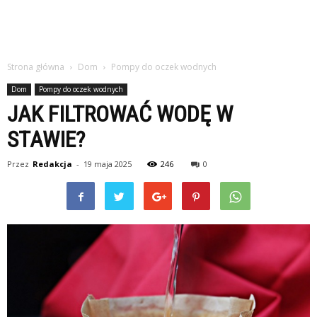
Strona główna
Dom
Pompy do oczek wodnych
Dom
Pompy do oczek wodnych
JAK FILTROWAĆ WODĘ W
STAWIE?
Przez
Redakcja
-
19 maja 2025
246
0