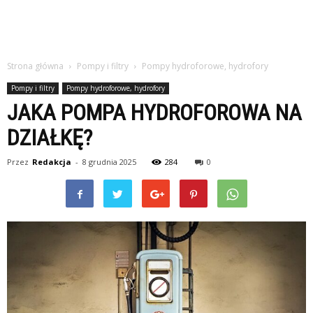
Strona główna
Pompy i filtry
Pompy hydroforowe, hydrofory
Pompy i filtry
Pompy hydroforowe, hydrofory
JAKA POMPA HYDROFOROWA NA
DZIAŁKĘ?
Przez
Redakcja
-
8 grudnia 2025
284
0