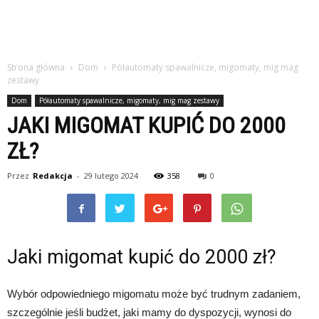
Strona główna
Dom
Półautomaty spawalnicze, migomaty, mig mag
zestawy
Dom
Półautomaty spawalnicze, migomaty, mig mag zestawy
JAKI MIGOMAT KUPIĆ DO 2000
ZŁ?
Przez
Redakcja
-
29 lutego 2024
358
0
Jaki migomat kupić do 2000 zł?
Wybór odpowiedniego migomatu może być trudnym zadaniem,
szczególnie jeśli budżet, jaki mamy do dyspozycji, wynosi do