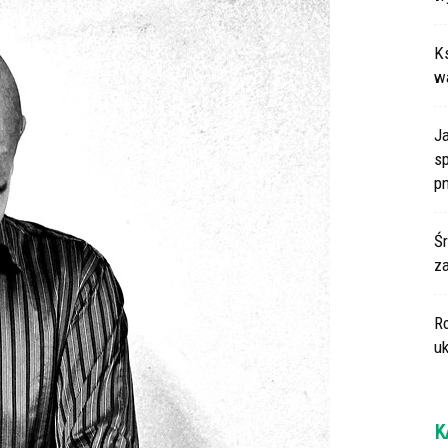
Ks
w
J
sp
p
Śr
za
R
uk
K