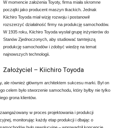
W momencie założenia Toyoty, firma miała skromne
początki jako producent maszyn tkackich. Jednak
Kiichiro Toyoda miał wizję rozwoju i postanowił
rozszerzyć działalność firmy na produkcję samochodów.
W 1935 roku, Kiichiro Toyoda wysłał grupę inżynierów do
Stanów Zjednoczonych, aby studiować tamtejszą
produkcję samochodów i zdobyć wiedzę na temat
najnowszych technologii.
Założyciel – Kiichiro Toyoda
oty, ale również głównym architektem sukcesu marki. Był on
Jego celem było stworzenie samochodu, który byłby nie tylko
iego grona klientów.
o zaangażowany w proces projektowania i produkcji
yjnej, monitorując każdy etap produkcji i dbając o
i samochodów było rewolucyjne – wprowadził koncepcję