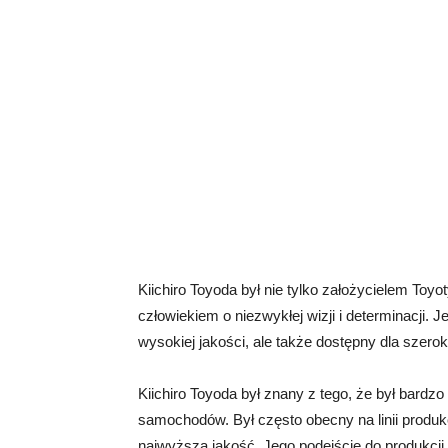
Kiichiro Toyoda był nie tylko założycielem Toy
człowiekiem o niezwykłej wizji i determinacji. 
wysokiej jakości, ale także dostępny dla szerok
Kiichiro Toyoda był znany z tego, że był bardz
samochodów. Był często obecny na linii produkc
najwyższą jakość. Jego podejście do produkcj