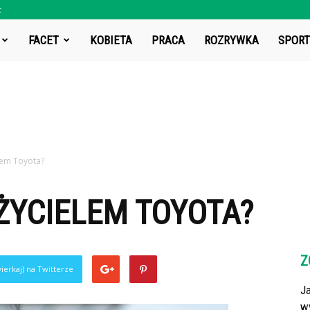
t
t.pl
FACET
KOBIETA
PRACA
ROZRYWKA
SPORT
elem Toyota?
ŻYCIELEM TOYOTA?
Z
ierkaj) na Twitterze
J
w