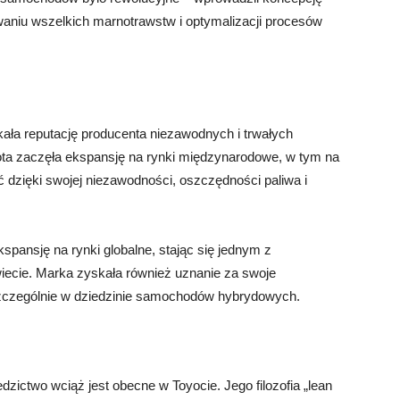
owaniu wszelkich marnotrawstw i optymalizacji procesów
ała reputację producenta niezawodnych i trwałych
ota zaczęła ekspansję na rynki międzynarodowe, w tym na
dzięki swojej niezawodności, oszczędności paliwa i
kspansję na rynki globalne, stając się jednym z
cie. Marka zyskała również uznanie za swoje
zczególnie w dziedzinie samochodów hybrydowych.
edzictwo wciąż jest obecne w Toyocie. Jego filozofia „lean