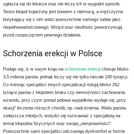
zgłasza się do lekarza oraz nie leczy ich w wygodni sposób.
Tenże kłopot kojarzony jest bowiem z niemocą, a mężczyzna
borykający się z nim widzi powszechnie samego siebie jako
niepełnowartościowego. Wstyd oraz nieufność powstrzymują
przed rozpoczęciem pewnego działania.
Schorzenia erekcji w Polsce
Podaje się, iż w swym kraju na
schorzenia erekcji
choruje blisko
3,5 miliona panów, jednak leczy się nie tylko niecałe 240 tysięcy.
Co miesiąc specjaliści innych specjalizacji notują blisko 262
tysiące panów z kłopotem braku czy niemożności zachowania
wzwodu, przy czym ponad połowa wypadków wydaje się „przy
okazji” leczenia różnych chorób, np. nadciśnienia. Wielu panów,
zwłaszcza młodych, wstydzi się rozmawiać z specjalistą na
temat kłopotów fizycznych oraz swojej „niesprawności”.
Powszechnie sami specjaliści odczuwają dyskomfort w formie