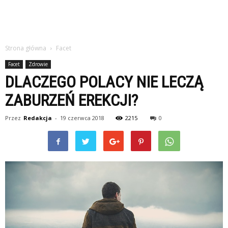
Strona główna
Facet
Facet
Zdrowie
DLACZEGO POLACY NIE LECZĄ
ZABURZEŃ EREKCJI?
Przez
Redakcja
-
19 czerwca 2018
2215
0