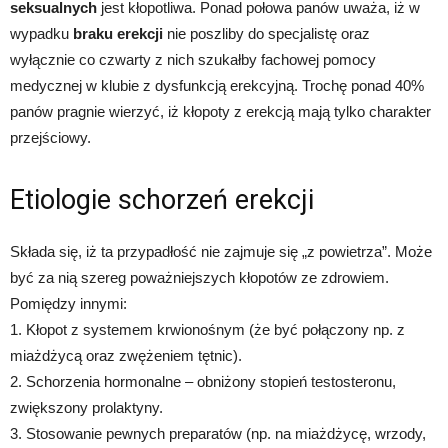
seksualnych
jest kłopotliwa. Ponad połowa panów uważa, iż w
wypadku
braku erekcji
nie poszliby do specjalistę oraz
wyłącznie co czwarty z nich szukałby fachowej pomocy
medycznej w klubie z dysfunkcją erekcyjną. Trochę ponad 40%
panów pragnie wierzyć, iż kłopoty z erekcją mają tylko charakter
przejściowy.
Etiologie schorzeń erekcji
Składa się, iż ta przypadłość nie zajmuje się „z powietrza”. Może
być za nią szereg poważniejszych kłopotów ze zdrowiem.
Pomiędzy innymi:
1. Kłopot z systemem krwionośnym (że być połączony np. z
miażdżycą oraz zwężeniem tętnic).
2. Schorzenia hormonalne – obniżony stopień testosteronu,
zwiększony prolaktyny.
3. Stosowanie pewnych preparatów (np. na miażdżycę, wrzody,