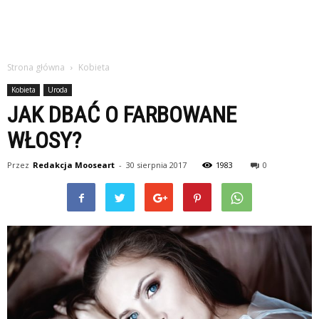
Strona główna
Kobieta
Kobieta
Uroda
JAK DBAĆ O FARBOWANE
WŁOSY?
Przez
Redakcja Mooseart
-
30 sierpnia 2017
1983
0