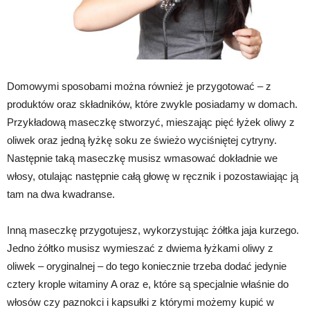
Domowymi sposobami można również je przygotować – z
produktów oraz składników, które zwykle posiadamy w domach.
Przykładową maseczkę stworzyć, mieszając pięć łyżek oliwy z
oliwek oraz jedną łyżkę soku ze świeżo wyciśniętej cytryny.
Następnie taką maseczkę musisz wmasować dokładnie we
włosy, otulając następnie całą głowę w ręcznik i pozostawiając ją
tam na dwa kwadranse.
Inną maseczkę przygotujesz, wykorzystując żółtka jaja kurzego.
Jedno żółtko musisz wymieszać z dwiema łyżkami oliwy z
oliwek – oryginalnej – do tego koniecznie trzeba dodać jedynie
cztery krople witaminy A oraz e, które są specjalnie właśnie do
włosów czy paznokci i kapsułki z którymi możemy kupić w