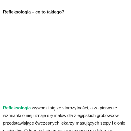
Refleksologia – co to takiego?
Refleksologia
wywodzi się ze starożytności, a za pierwsze
wzmianki o niej uznaje się malowidła z egipskich grobowców
przedstawiające ówczesnych lekarzy masujących stopy i dłonie
pacjentów. O tym rodzaju masażu wspomina się także w