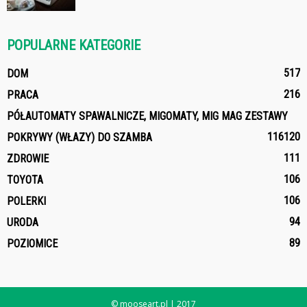
POPULARNE KATEGORIE
517
DOM
216
PRACA
PÓŁAUTOMATY SPAWALNICZE, MIGOMATY, MIG MAG ZESTAWY
116
120
POKRYWY (WŁAZY) DO SZAMBA
111
ZDROWIE
106
TOYOTA
106
POLERKI
94
URODA
89
POZIOMICE
© mooseart.pl | 2017