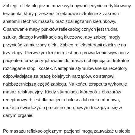
Zabiegi refleksologiczne może wykonywać jedynie certyfikowany
terapeuta, który przeszedł trójetapowe szkolenie z zakresu
anatomii i technik masażu oraz zdał egzamin kierunkowy.
Opanowanie mapy punktów refleksologicznych jest trudną
sztuką, dlatego kwalifikacje są kluczowe, aby zabiegi mogły
przynieść zamierzony efekt. Zabieg refleksoterapii dzieli się na
trzy etapy. Pierwszym krokiem jest przeprowadzenie wywiadu z
pacjentem oraz przygotowanie do masażu obejmujące delikatne
rozciąganie stóp i kostek. Następnie stymulowane są receptory
odpowiadające za pracę kolejnych narządów, co stanowi
najobszerniejszą część zabiegu. Na końcu terapeuta wykonuje
masaż relaksacyjny. Kiedy stymulacja któregoś z obszarów
receptorowych jest dla pacjenta bolesna lub niekomfortowa,
może to świadczyć o procesie chorobowym toczącym się w
danym organie.
Po masażu refleksologicznym pacjenci mogą zauważać u siebie