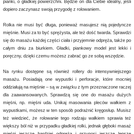
pianki, o gładkiej powierzchni. Będzie on dla Ciebie idealny, jeśli
dopiero zaczynasz swoją przygodę z rolowaniem.
Rolka nie musi być długa, ponieważ masujesz nią pojedyncze
mięśnie. Musi za to być sprężysta, ale też dość twarda. Sprawdzi
się do masażu każdej części ciała i przyjemnie odpręża, także po
całym dniu za biurkiem. Gładki, piankowy model jest lekki i
poręczny, dzięki czemu możesz zabrać go ze sobą wszędzie.
Na rynku dostępne są również rollery do intensywniejszego
masażu. Posiadają one wypustki i perforacje, które mocniej
oddziałują na mięśnie – są w związku z tym przeznaczone raczej
dla zaawansowanych. Sprawdzą się one do masażu dużych
mięśni, np. mięśni uda. Unikaj masowania pleców wałkiem z
wypustkami, możesz w ten sposób podrażnić kręgosłup. Musisz
też wiedzieć, że rolowanie tego rodzaju wałkiem sprawia też
większy ból niż w przypadku gładkiej rolki, jednak głęboki masaż
mięśni jeszcze bardziej odpręża i przynosi jeszcze lepsze