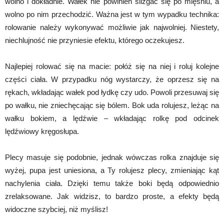
wolno i dokładnie. Wałek nie powinien ślizgać się po mięśniu, a
wolno po nim przechodzić. Ważna jest w tym wypadku technika:
rolowanie należy wykonywać możliwie jak najwolniej. Niestety,
niechlujność nie przyniesie efektu, którego oczekujesz.
Najlepiej rolować się na macie: połóż się na niej i roluj kolejne
części ciała. W przypadku nóg wystarczy, że oprzesz się na
rękach, wkładając wałek pod łydkę czy udo. Powoli przesuwaj się
po wałku, nie zniechęcając się bólem. Bok uda rolujesz, leżąc na
wałku bokiem, a lędźwie – wkładając rolkę pod odcinek
lędźwiowy kręgosłupa.
Plecy masuje się podobnie, jednak wówczas rolka znajduje się
wyżej, pupa jest uniesiona, a Ty rolujesz plecy, zmieniając kąt
nachylenia ciała. Dzięki temu także boki będą odpowiednio
zrelaksowane. Jak widzisz, to bardzo proste, a efekty będą
widoczne szybciej, niż myślisz!